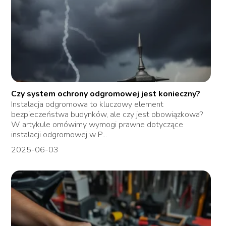
Czy system ochrony odgromowej jest konieczny?
Instalacja odgromowa to kluczowy element
bezpieczeństwa budynków, ale czy jest obowiązkowa?
W artykule omówimy wymogi prawne dotyczące
instalacji odgromowej w P...
2025-06-03