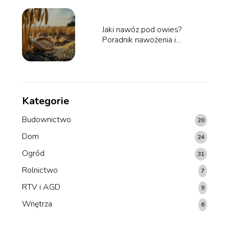
Jaki nawóz pod owies?
Poradnik nawożenia i
polecane preparaty
Kategorie
Budownictwo
20
Dom
24
Ogród
31
Rolnictwo
7
RTV i AGD
9
Wnętrza
6