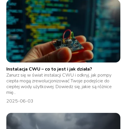
Instalacja CWU – co to jest i jak działa?
Zanurz się w świat instalacji CWU i odkryj, jak pompy
ciepła mogą zrewolucjonizować Twoje podejście do
ciepłej wody użytkowej. Dowiedz się, jakie są różnice
mię...
2025-06-03