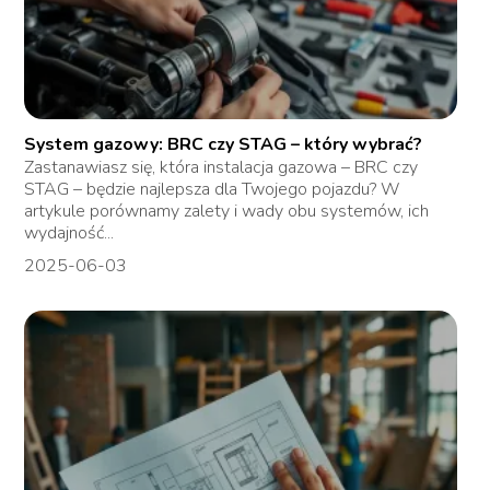
System gazowy: BRC czy STAG – który wybrać?
Zastanawiasz się, która instalacja gazowa – BRC czy
STAG – będzie najlepsza dla Twojego pojazdu? W
artykule porównamy zalety i wady obu systemów, ich
wydajność...
2025-06-03