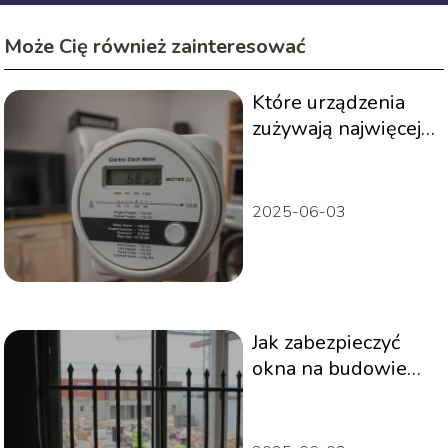
Może Cię również zainteresować
Które urządzenia
zużywają najwięcej
energii elektrycznej
w gospodarstwie
domowym?
2025-06-03
Jak zabezpieczyć
okna na budowie
przed
uszkodzeniami?