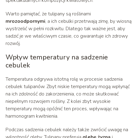
spektakularnych kompozycji kwiatowych.
Warto pamiętać, że tulipany są roślinami
mrozoodpornymi
, a ich cebulki przetrwają zimę, by wiosną
wystrzelić w pełni rozkwitu. Dlatego tak ważne jest, aby
sadzić je we właściwym czasie, co gwarantuje ich zdrowy
rozwój.
Wpływ temperatury na sadzenie
cebulek
Temperatura odgrywa istotną rolę w procesie sadzenia
cebulek tulipanów. Zbyt niskie temperatury mogą wpłynąć
na ich zdolność do zakorzenienia, co może skutkować
niepełnym rozwojem rośliny. Z kolei zbyt wysokie
temperatury mogą opóźnić ten proces, wpływając na
harmonogram kwitnienia.
Podczas sadzenia cebulek należy także zwrócić uwagę na
wilgotność gleby. Tulipany preferują
glebę żyzną
i