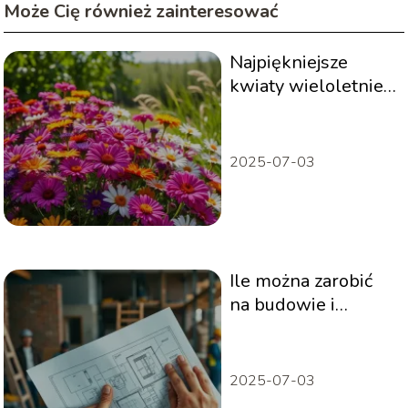
Może Cię również zainteresować
Najpiękniejsze
kwiaty wieloletnie
do ogrodu –
kwitnące rok po
roku
2025-07-03
Ile można zarobić
na budowie i
sprzedaży domu?
2025-07-03