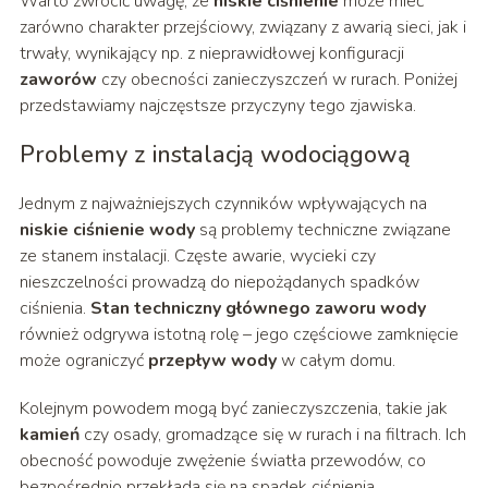
Warto zwrócić uwagę, że
niskie ciśnienie
może mieć
zarówno charakter przejściowy, związany z awarią sieci, jak i
trwały, wynikający np. z nieprawidłowej konfiguracji
zaworów
czy obecności zanieczyszczeń w rurach. Poniżej
przedstawiamy najczęstsze przyczyny tego zjawiska.
Problemy z instalacją wodociągową
Jednym z najważniejszych czynników wpływających na
niskie ciśnienie wody
są problemy techniczne związane
ze stanem instalacji. Częste awarie, wycieki czy
nieszczelności prowadzą do niepożądanych spadków
ciśnienia.
Stan techniczny głównego zaworu wody
również odgrywa istotną rolę – jego częściowe zamknięcie
może ograniczyć
przepływ wody
w całym domu.
Kolejnym powodem mogą być zanieczyszczenia, takie jak
kamień
czy osady, gromadzące się w rurach i na filtrach. Ich
obecność powoduje zwężenie światła przewodów, co
bezpośrednio przekłada się na spadek ciśnienia.