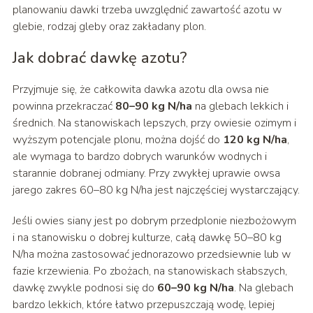
planowaniu dawki trzeba uwzględnić zawartość azotu w
glebie, rodzaj gleby oraz zakładany plon.
Jak dobrać dawkę azotu?
Przyjmuje się, że całkowita dawka azotu dla owsa nie
powinna przekraczać
80–90 kg N/ha
na glebach lekkich i
średnich. Na stanowiskach lepszych, przy owiesie ozimym i
wyższym potencjale plonu, można dojść do
120 kg N/ha
,
ale wymaga to bardzo dobrych warunków wodnych i
starannie dobranej odmiany. Przy zwykłej uprawie owsa
jarego zakres 60–80 kg N/ha jest najczęściej wystarczający.
Jeśli owies siany jest po dobrym przedplonie niezbożowym
i na stanowisku o dobrej kulturze, całą dawkę 50–80 kg
N/ha można zastosować jednorazowo przedsiewnie lub w
fazie krzewienia. Po zbożach, na stanowiskach słabszych,
dawkę zwykle podnosi się do
60–90 kg N/ha
. Na glebach
bardzo lekkich, które łatwo przepuszczają wodę, lepiej