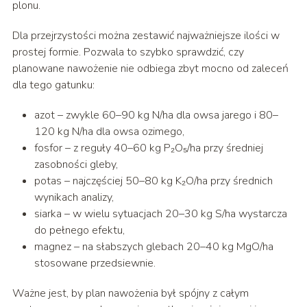
plonu.
Dla przejrzystości można zestawić najważniejsze ilości w
prostej formie. Pozwala to szybko sprawdzić, czy
planowane nawożenie nie odbiega zbyt mocno od zaleceń
dla tego gatunku:
azot – zwykle 60–90 kg N/ha dla owsa jarego i 80–
120 kg N/ha dla owsa ozimego,
fosfor – z reguły 40–60 kg P₂O₅/ha przy średniej
zasobności gleby,
potas – najczęściej 50–80 kg K₂O/ha przy średnich
wynikach analizy,
siarka – w wielu sytuacjach 20–30 kg S/ha wystarcza
do pełnego efektu,
magnez – na słabszych glebach 20–40 kg MgO/ha
stosowane przedsiewnie.
Ważne jest, by plan nawożenia był spójny z całym