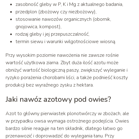
zasobność gleby w P, K i Mg z aktualnego badania,
przedplon (zbożowy czy niezbożowy),
stosowanie nawozów organicznych (obornik,
gnojowica, kompost),
rodzaj gleby i jej przepuszczalność,
termin siewu i warunki wilgotnościowe wiosną.
Przy wysokim poziomie nawożenia nie zawsze rośnie
wartość użytkowa ziarna. Zbyt duża ilość azotu może
obniżyć wartość biologiczną paszy, zwiększyć wyleganie i
ryzyko porażenia chorobami liści, a także podnieść koszty
produkcji bez wyraźnego zysku z hektara.
Jaki nawóz azotowy pod owies?
Azot to główny pierwiastek plonotwórczy w zbożach, ale
w przypadku owsa wymaga ostrożnego podejścia. Owies
bardzo silnie reaguje na ten składnik, dlatego łatwo go
przenawozić i doprowadzić do wylegania łanu. Przy