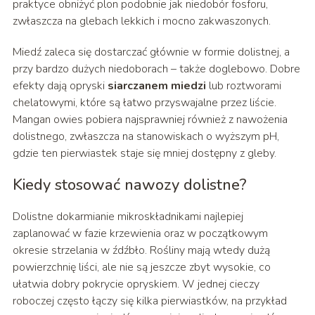
praktyce obniżyć plon podobnie jak niedobór fosforu,
zwłaszcza na glebach lekkich i mocno zakwaszonych.
Miedź zaleca się dostarczać głównie w formie dolistnej, a
przy bardzo dużych niedoborach – także doglebowo. Dobre
efekty dają opryski
siarczanem miedzi
lub roztworami
chelatowymi, które są łatwo przyswajalne przez liście.
Mangan owies pobiera najsprawniej również z nawożenia
dolistnego, zwłaszcza na stanowiskach o wyższym pH,
gdzie ten pierwiastek staje się mniej dostępny z gleby.
Kiedy stosować nawozy dolistne?
Dolistne dokarmianie mikroskładnikami najlepiej
zaplanować w fazie krzewienia oraz w początkowym
okresie strzelania w źdźbło. Rośliny mają wtedy dużą
powierzchnię liści, ale nie są jeszcze zbyt wysokie, co
ułatwia dobry pokrycie opryskiem. W jednej cieczy
roboczej często łączy się kilka pierwiastków, na przykład