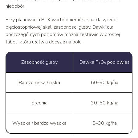
niedobór.
Przy planowaniu P i K warto opierać się na klasycznej
pięciostopniowej skali zasobności gleby. Dawki dla
poszczególnych poziomów można zestawić w prostej
tabeli, która ułatwia decyzję na polu.
Zasobność gleby
Dawka P₂O₅ pod owies
Bardzo niska / niska
60–90 kg/ha
Średnia
30–50 kg/ha
Wysoka / bardzo wysoka
0–30 kg/ha