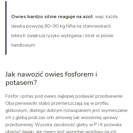
Owies bardzo silnie reaguje na azot
, więc każda
dawka powyżej 80–90 kg N/ha na stanowiskach
lekkich zwiększa ryzyko wylegania i strat w plonie
handlowym.
Jak nawozić owies fosforem i
potasem?
Fosfor i potas pod owies najlepiej podawać przedsiewnie.
Oba pierwiastki słabo przemieszczają się w profilu
glebowym, dlatego dobrym rozwiązaniem jest wymieszanie
ich z glebą podczas orki zimowej lub wiosennej uprawy
przedsiewnej. Wysoka zasobność gleby w P i K pozwala
obniżyć dawki, ale owies jest wyraźnie wrażliwy na ich