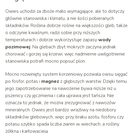
Owies uchodzi za zboże mało wymagające, ale to dotyczy
głównie stanowiska i klimatu, a nie ilości pobieranych
składników. Roślina dobrze rośnie na większości gleb, także
o odczynie kwaśnym, radzi sobie przy niższych
temperaturach i dobrze wykorzystuje zapasy
wody
pozimowej
. Na glebach zbyt mokrych zaczyna jednak
chorować i gorzej się krzewi, więc nadmierne uwilgotnienie
stanowiska potrafi mocno popsuć plon.
Mocno rozwinięty system korzeniowy pozwala owsu sięgać
po fosfor, potas i
magnez
z głębszych warstw. Dzięki temu
jego zapotrzebowanie na nawożenie bywa niższe niż u
pszenicy czy jęczmienia i cała uprawa jest tańsza. Nie
oznacza to jednak, że można zrezygnować z nawozów
mineralnych. Owies jest bardzo wrażliwy na niedobory
składników glebowych, więc przy braku azotu, fosforu czy
potasu szybko spada liczba ziaren w wiechach, a rośliny
żółkną i karłowacieją.