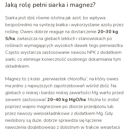
Jaką rolę pełni siarka i magnez?
Siarka jest dziś równie istotna jak azot, bo wpływa
bezpośrednio na syntezę białka i wykorzystanie azotu przez
roślinę. Owies dobrze reaguje na dostarczenie
20–30 kg
S/ha
, zwłaszcza na glebach lekkich i stanowiskach po
roślinach wymagających wysokich dawek tego pierwiastka.
Często wystarcza zastosowanie nawozu NPK z dodatkiem
siarki, co eliminuje konieczność osobnego dokarmiania tym
składnikiem.
Magnez to z kolei „pierwiastek chlorofilu”, na który owies
ma jedno z najwyższych zapotrzebowań wśród zbóż. Na
glebach o niskiej i bardzo niskiej zawartości Mg warto przed
siewem zastosować
20–40 kg MgO/ha
. Można to zrobić
poprzez wapno magnezowe po zbiorze przedplonu lub
przez nawozy wieloskładnikowe z dodatkiem Mg. Gdy
niedobory są duże, dobrze sprawdza się łączenie
nawożenia doglebowego z dolistnym w trakcie wegetacji.