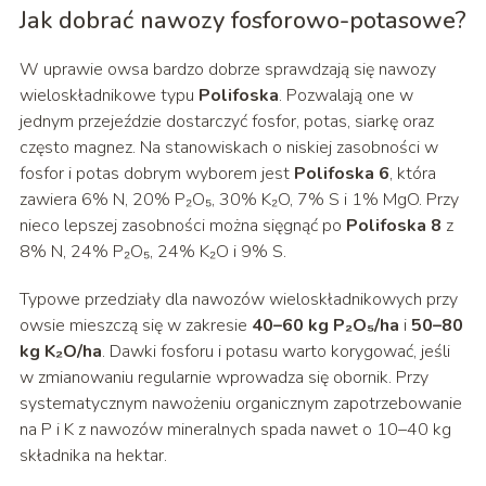
Jak dobrać nawozy fosforowo-potasowe?
W uprawie owsa bardzo dobrze sprawdzają się nawozy
wieloskładnikowe typu
Polifoska
. Pozwalają one w
jednym przejeździe dostarczyć fosfor, potas, siarkę oraz
często magnez. Na stanowiskach o niskiej zasobności w
fosfor i potas dobrym wyborem jest
Polifoska 6
, która
zawiera 6% N, 20% P₂O₅, 30% K₂O, 7% S i 1% MgO. Przy
nieco lepszej zasobności można sięgnąć po
Polifoska 8
z
8% N, 24% P₂O₅, 24% K₂O i 9% S.
Typowe przedziały dla nawozów wieloskładnikowych przy
owsie mieszczą się w zakresie
40–60 kg P₂O₅/ha
i
50–80
kg K₂O/ha
. Dawki fosforu i potasu warto korygować, jeśli
w zmianowaniu regularnie wprowadza się obornik. Przy
systematycznym nawożeniu organicznym zapotrzebowanie
na P i K z nawozów mineralnych spada nawet o 10–40 kg
składnika na hektar.