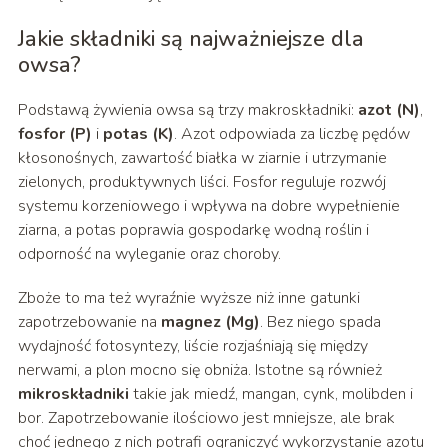
Jakie składniki są najważniejsze dla
owsa?
Podstawą żywienia owsa są trzy makroskładniki:
azot (N)
,
fosfor (P)
i
potas (K)
. Azot odpowiada za liczbę pędów
kłosonośnych, zawartość białka w ziarnie i utrzymanie
zielonych, produktywnych liści. Fosfor reguluje rozwój
systemu korzeniowego i wpływa na dobre wypełnienie
ziarna, a potas poprawia gospodarkę wodną roślin i
odporność na wyleganie oraz choroby.
Zboże to ma też wyraźnie wyższe niż inne gatunki
zapotrzebowanie na
magnez (Mg)
. Bez niego spada
wydajność fotosyntezy, liście rozjaśniają się między
nerwami, a plon mocno się obniża. Istotne są również
mikroskładniki
takie jak miedź, mangan, cynk, molibden i
bor. Zapotrzebowanie ilościowo jest mniejsze, ale brak
choć jednego z nich potrafi ograniczyć wykorzystanie azotu